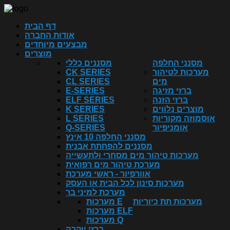
דף הבית
אודות החברה
מבצעים מיוחדים
מוצרים
מסנני החלפה
מסננים כללי
מערכות לטיהור
CK SERIES
מים
CL SERIES
ברזי מזיגה
E-SERIES
ברזי הזנה
ELF SERIES
מוצרים נלווים
K SERIES
אוסמוזה מקוריות
L SERIES
אומניפיור
Q-SERIES
מסנני החלפה 10 אינץ
מסננים להפחתת אבנית
מערכות טיהור מים מסחרי ולתעשייה
מערכת טיהור מים רפואית
אוורפיור - ראשי מערכת
מערכות סינון לכל הבית או העסק
מערכת למיני בר
מערכות תת כיוריות
מערכות E
מערכות ELF
מערכות Q
ברזי יוקרה