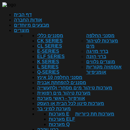
דף הבית
אודות החברה
מבצעים מיוחדים
מוצרים
מסנני החלפה
מסננים כללי
מערכות לטיהור
CK SERIES
מים
CL SERIES
ברזי מזיגה
E-SERIES
ברזי הזנה
ELF SERIES
מוצרים נלווים
K SERIES
אוסמוזה מקוריות
L SERIES
אומניפיור
Q-SERIES
מסנני החלפה 10 אינץ
מסננים להפחתת אבנית
מערכות טיהור מים מסחרי ולתעשייה
מערכת טיהור מים רפואית
אוורפיור - ראשי מערכת
מערכות סינון לכל הבית או העסק
מערכת למיני בר
מערכות תת כיוריות
מערכות E
מערכות ELF
מערכות Q
ברזי יוקרה