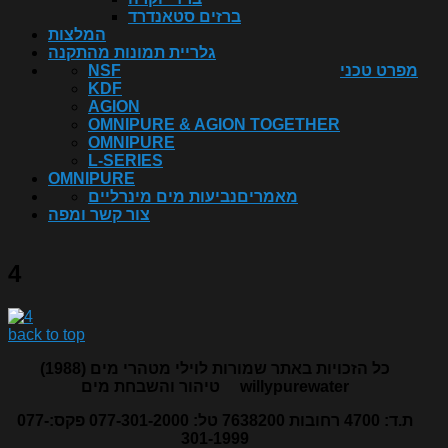
ברזים סטאנדרד
המלצות
גלריית תמונות מהתקנה
מפרט טכני
NSF
KDF
AGION
OMNIPURE & AGION TOGETHER
OMNIPURE
L-SERIES
OMNIPURE
מאמרים
נביעות מים מינרליים
צור קשר ומפה
4
back to top
כל הזכויות באתר שמורות לוילי מטהרי מים (1988)
willypurewater
טיהור והשבחת מים
ת.ד: 4700 רחובות 7638200 טל: 077-301-2000 פקס:077-
301-1999