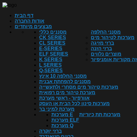
דף הבית
אודות החברה
מבצעים מיוחדים
מסנני החלפה
מסננים כללי
מערכות לטיהור מים
CK SERIES
ברזי מזיגה
CL SERIES
ברזי הזנה
E-SERIES
מוצרים נלווים
ELF SERIES
ה מקוריות אומניפיור
K SERIES
L SERIES
Q-SERIES
מסנני החלפה 10 אינץ
מסננים להפחתת אבנית
מערכות טיהור מים מסחרי ולתעשייה
מערכת טיהור מים רפואית
אוורפיור - ראשי מערכת
מערכות סינון לכל הבית או העסק
מערכת למיני בר
מערכות תת כיוריות
מערכות E
מערכות ELF
מערכות Q
ברזי יוקרה
ברזים סטאנדרד