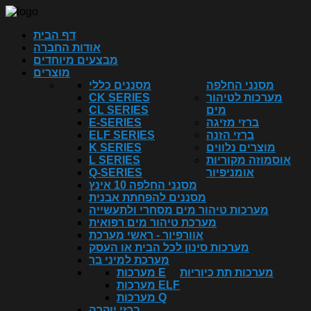
דף הבית
אודות החברה
מבצעים מיוחדים
מוצרים
מסנני החלפה
מסננים כללי
מערכות לטיהור
CK SERIES
מים
CL SERIES
ברזי מזיגה
E-SERIES
ברזי הזנה
ELF SERIES
מוצרים נלווים
K SERIES
אוסמוזה מקוריות
L SERIES
אומניפיור
Q-SERIES
מסנני החלפה 10 אינץ
מסננים להפחתת אבנית
מערכות טיהור מים מסחרי ולתעשייה
מערכת טיהור מים רפואית
אוורפיור - ראשי מערכת
מערכות סינון לכל הבית או העסק
מערכת למיני בר
מערכות תת כיוריות
מערכות E
מערכות ELF
מערכות Q
ברזי יוקרה