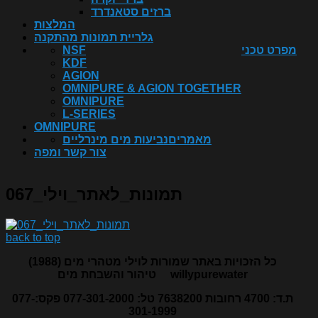
ברזים סטאנדרד
המלצות
גלריית תמונות מהתקנה
מפרט טכני
NSF
KDF
AGION
OMNIPURE & AGION TOGETHER
OMNIPURE
L-SERIES
OMNIPURE
מאמרים
נביעות מים מינרליים
צור קשר ומפה
תמונות_לאתר_וילי_067
back to top
כל הזכויות באתר שמורות לוילי מטהרי מים (1988)
willypurewater
טיהור והשבחת מים
ת.ד: 4700 רחובות 7638200 טל: 077-301-2000 פקס:077-
301-1999