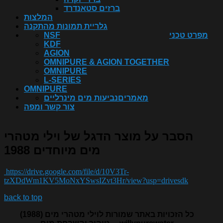
ברזים סטאנדרד
המלצות
גלריית תמונות מהתקנה
מפרט טכני
NSF
KDF
AGION
OMNIPURE & AGION TOGETHER
OMNIPURE
L-SERIES
OMNIPURE
מאמרים
נביעות מים מינרליים
צור קשר ומפה
הסבר על מוצר הדגל של וילי מטהרי
מים מיוחדים 1988
https://drive.google.com/file/d/10V3Tr-
tzXDdWm1KV5MoNxYSwsIZvt3Hr/view?usp=drivesdk
back to top
כל הזכויות באתר שמורות לוילי מטהרי מים (1988)