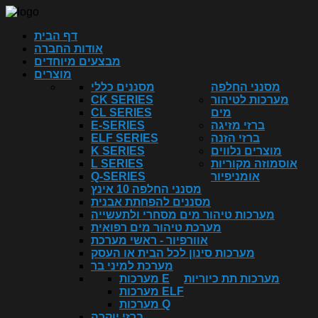
דף הבית
אודות החברה
מבצעים מיוחדים
מוצרים
מסנני החלפה
מסננים כללי
מערכות לטיהור
CK SERIES
מים
CL SERIES
ברזי מזיגה
E-SERIES
ברזי הזנה
ELF SERIES
מוצרים נלווים
K SERIES
אוסמוזה מקוריות
L SERIES
אומניפיור
Q-SERIES
מסנני החלפה 10 אינץ
מסננים להפחתת אבנית
מערכות טיהור מים מסחרי ולתעשייה
מערכת טיהור מים רפואית
אוורפיור - ראשי מערכת
מערכות סינון לכל הבית או העסק
מערכת למיני בר
מערכות תת כיוריות
מערכות E
מערכות ELF
מערכות Q
ברזי יוקרה